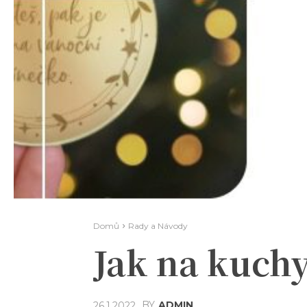
Domů
Rady a Návody
Jak na kuchy
BY
ADMIN
26.1.2022