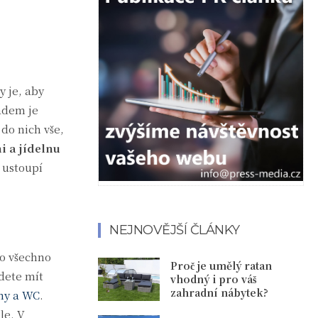
 je, aby
ladem je
 do nich vše,
i a jídelnu
ť ustoupí
NEJNOVĚJŠÍ ČLÁNKY
to všechno
Proč je umělý ratan
dete mít
vhodný i pro váš
zahradní nábytek?
ny a WC
.
le. V