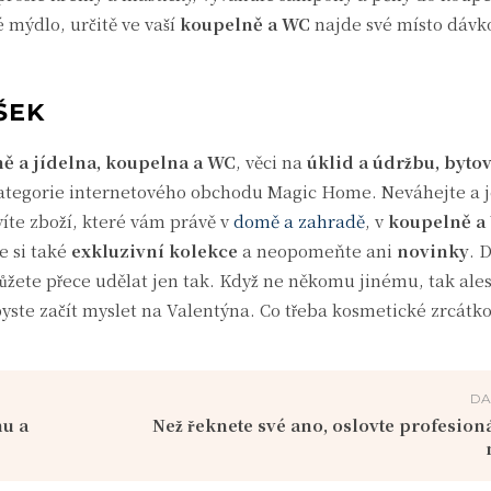
 mýdlo, určitě ve vaší
koupelně a WC
najde své místo dávk
ŠEK
ě a jídelna, koupelna a WC
, věci na
úklid a údržbu, bytový
kategorie internetového obchodu Magic Home. Neváhejte a j
víte zboží, které vám právě v
domě a zahradě
, v
koupelně a
e si také
exkluzivní kolekce
a neopomeňte ani
novinky
. 
ůžete přece udělat jen tak. Když ne někomu jinému, tak al
byste začít myslet na Valentýna. Co třeba kosmetické zrcátk
DA
u a
Než řeknete své ano, oslovte profesion