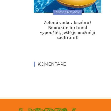
RADY A NÁVODY
Zelená voda v bazénu?
Nemusíte ho hned
vypouštět, ještě je možné ji
zachránit!
KOMENTÁŘE