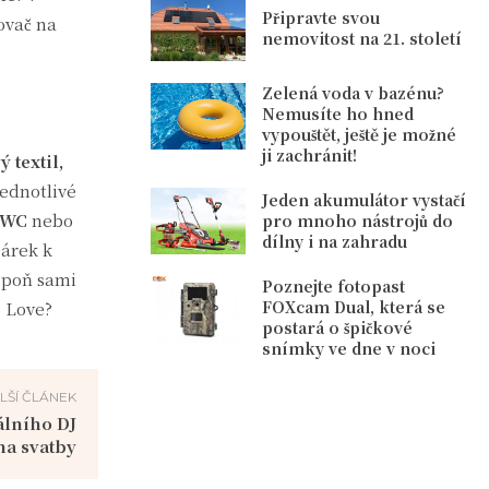
Připravte svou
ovač na
nemovitost na 21. století
Zelená voda v bazénu?
Nemusíte ho hned
vypouštět, ještě je možné
ji zachránit!
 textil,
ednotlivé
Jeden akumulátor vystačí
 WC
nebo
pro mnoho nástrojů do
dílny i na zahradu
Dárek k
espoň sami
Poznejte fotopast
FOXcam Dual, která se
o Love?
postará o špičkové
snímky ve dne v noci
LŠÍ ČLÁNEK
álního DJ
na svatby