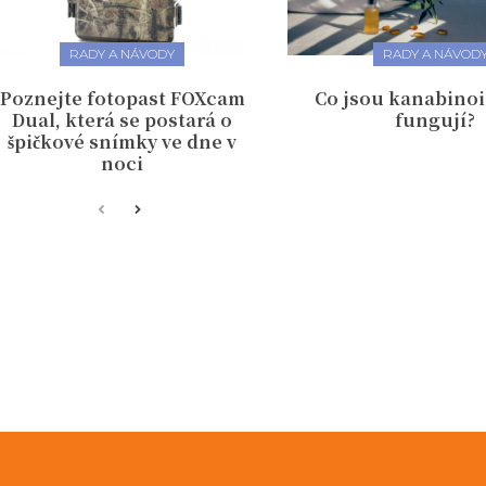
RADY A NÁVODY
RADY A NÁVOD
Poznejte fotopast FOXcam
Co jsou kanabinoi
Dual, která se postará o
fungují?
špičkové snímky ve dne v
noci