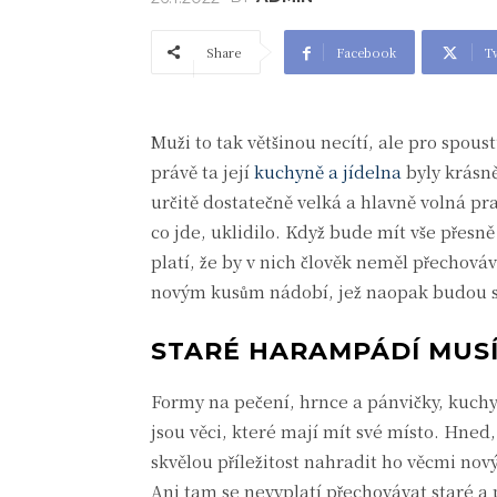
Share
Facebook
Tw
Muži to tak většinou necítí, ale pro spo
právě ta její
kuchyně a jídelna
byly krásně
určitě dostatečně velká a hlavně volná pra
co jde, uklidilo. Když bude mít vše přesn
platí, že by v nich člověk neměl přechová
novým kusům nádobí, jež naopak budou sk
STARÉ HARAMPÁDÍ MUSÍ
Formy na pečení, hrnce a pánvičky, kuchyň
jsou věci, které mají mít své místo. Hned,
skvělou příležitost nahradit ho věcmi nov
Ani tam se nevyplatí přechovávat staré a