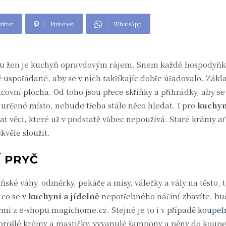
itter
Pinterest
WhatsApp
ustu žen je kuchyň opravdovým rájem. Snem každé hospodyňky
 uspořádané, aby se v nich takříkajíc dobře úřadovalo. Zák
covní plocha. Od toho jsou přece skříňky a přihrádky, aby se
ě určené místo, nebude třeba stále něco hledat. I pro
kuchyn
vat věci, které už v podstatě vůbec nepoužívá. Staré krámy a
věle sloužit.
 PRYČ
ské váhy, odměrky, pekáče a mísy, válečky a vály na těsto, 
 co se v
kuchyni a jídelně
nepotřebného náčiní zbavíte, bu
ými z e-shopu magichome.cz. Stejné je to i v případě
koupel
 prošlé krémy a mastičky, vyvanulé šampony a pěny do koupe