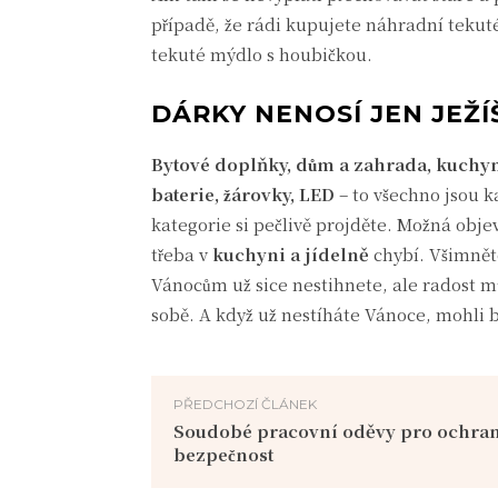
případě, že rádi kupujete náhradní tekuté
tekuté mýdlo s houbičkou.
DÁRKY NENOSÍ JEN JEŽÍ
Bytové doplňky, dům a zahrada, kuchyn
baterie, žárovky, LED
– to všechno jsou 
kategorie si pečlivě projděte. Možná obje
třeba v
kuchyni a jídelně
chybí. Všimnět
Vánocům už sice nestihnete, ale radost m
sobě. A když už nestíháte Vánoce, mohli 
PŘEDCHOZÍ ČLÁNEK
Soudobé pracovní oděvy pro ochran
bezpečnost