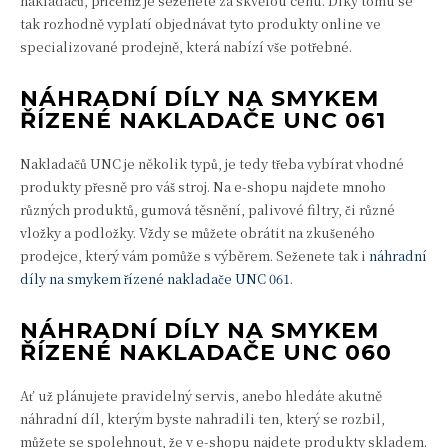
nakladačů, přičemž je seženete za skvělou cenu. Díky tomu se
tak rozhodně vyplatí objednávat tyto produkty online ve
specializované prodejně, která nabízí vše potřebné.
NÁHRADNÍ DÍLY NA SMYKEM
ŘÍZENÉ NAKLADAČE UNC 061
Nakladačů UNC je několik typů, je tedy třeba vybírat vhodné
produkty přesně pro váš stroj. Na e-shopu najdete mnoho
různých produktů, gumová těsnění, palivové filtry, či různé
vložky a podložky. Vždy se můžete obrátit na zkušeného
prodejce, který vám pomůže s výběrem. Seženete tak i
náhradní
díly na smykem řízené nakladače UNC 061
.
NÁHRADNÍ DÍLY NA SMYKEM
ŘÍZENÉ NAKLADAČE UNC 060
Ať už plánujete pravidelný servis, anebo hledáte akutně
náhradní díl, kterým byste nahradili ten, který se rozbil,
můžete se spolehnout, že v e-shopu najdete produkty skladem.