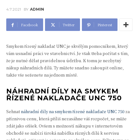
4.7.2021
BY
ADMIN
Facebook
Twitter
Pinterest
Smykem řízený nakladač UNC je skvělým pomocníkem, který
vám usnadní práci ve stavebnictví. Je však třeba počítat s tím,
že je nutné dělat pravidelnou údržbu. K tomu je nezbytný
nákup náhradních dílů. Ty můžete snadno zakoupit online,
takže vše seženete na jednom místě.
NÁHRADNÍ DÍLY NA SMYKEM
ŘÍZENÉ NAKLADAČE UNC 750
Sehnat
náhradní díly na smykem řízené nakladače UNC 750
za
příznivou cenu, která příliš nezasáhne váš rozpočet, se může
zdát jako oříšek. Ovšem s možností nákupu v internetovém
obchodě se nabízí široká nabídka různých dílů k servisu