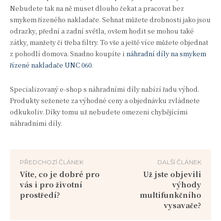
Nebudete tak na ně muset dlouho čekat a pracovat bez
smykem řízeného nakladače. Sehnat můžete drobnosti jako jsou
odrazky, přední a zadní světla, ovšem hodit se mohou také
zátky, manžety či třeba filtry. To vše a ještě více můžete objednat
z pohodlí domova. Snadno koupíte i
náhradní díly na smykem
řízené nakladače UNC 060
.
Specializovaný e-shop s náhradními díly nabízí řadu výhod.
Produkty seženete za výhodné ceny a objednávku zvládnete
odkukoliv. Díky tomu už nebudete omezeni chybějícími
náhradními díly.
PŘEDCHOZÍ ČLÁNEK
DALŠÍ ČLÁNEK
Víte, co je dobré pro
Už jste objevili
vás i pro životní
výhody
prostředí?
multifunkčního
vysavače?